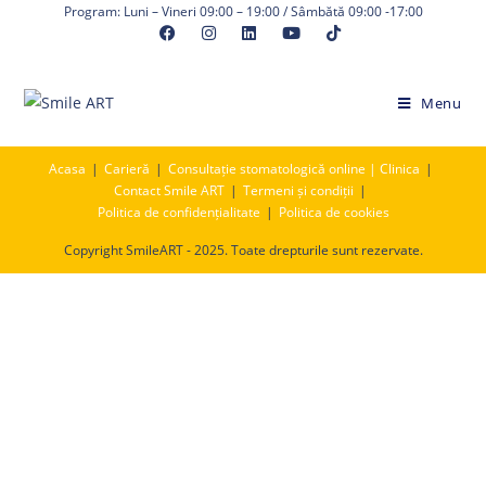
Skip
Program: Luni – Vineri 09:00 – 19:00 / Sâmbătă 09:00 -17:00
to
content
Menu
Acasa
Carieră
Consultație stomatologică online | Clinica
Contact Smile ART
Termeni și condiții
Politica de confidențialitate
Politica de cookies
Copyright SmileART - 2025. Toate drepturile sunt rezervate.