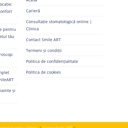
ocație:
Carieră
confort
Consultație stomatologică online |
Clinica
ne pentru
etul tău
Contact Smile ART
Termeni și condiții
roscop:
Politica de confidențialitate
Politica de cookies
mplet
mileART
nainte și
tologică online | Clinica
Contact Smile ART