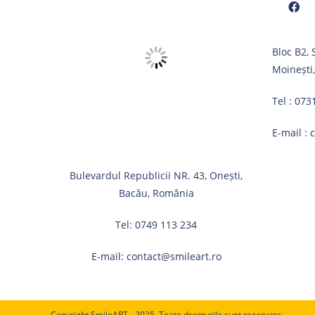
Opens
Bloc B2,
in
Moinești
a
new
Tel :
073
tab
E-mail :
Bulevardul Republicii NR. 43, Onești,
Bacău, România
Tel:
0749 113 234
E-mail:
contact@smileart.ro
Copyright SmileART - 2025. Toate drepturile sunt rezervate.