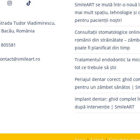
SmileART se mută într-o nouă l
mai mult spațiu, tehnologie și 
Opens
Opens
pentru pacienții noștri
 Strada Tudor Vladimirescu,
in
in
, Bacău, România
a
a
Consultații stomatologice onli
new
new
românii din străinătate – zâmb
1805581
tab
tab
poate fi planificat din timp
contact@smileart.ro
Tratamentul endodontic la mic
tot ce trebuie să știi
Periajul dentar corect: ghid co
pentru un zâmbet sănătos | S
Implant dentar: ghid complet î
după intervenție | SmileART
Acasa
Carieră
Consultație stoma