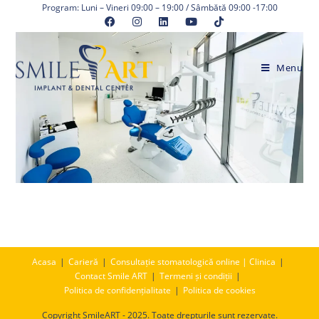
Skip
Program: Luni – Vineri 09:00 – 19:00 / Sâmbătă 09:00 -17:00
to
content
Menu
Acasa
Carieră
Consultație stomatologică online | Clinica
Contact Smile ART
Termeni și condiții
Politica de confidențialitate
Politica de cookies
Copyright SmileART - 2025. Toate drepturile sunt rezervate.