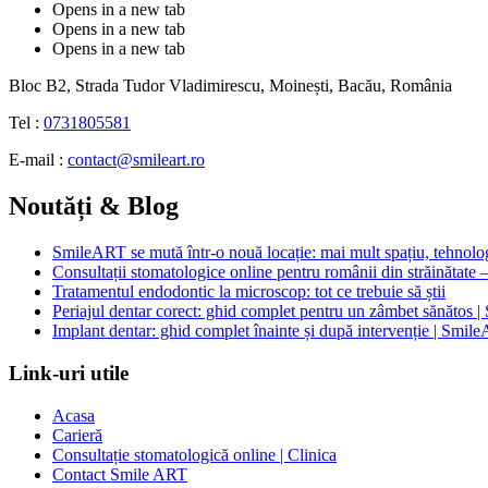
Opens in a new tab
Opens in a new tab
Opens in a new tab
Bloc B2, Strada Tudor Vladimirescu, Moinești, Bacău, România
Tel :
0731805581
E-mail :
contact@smileart.ro
Noutăți & Blog
SmileART se mută într-o nouă locație: mai mult spațiu, tehnologi
Consultații stomatologice online pentru românii din străinătate –
Tratamentul endodontic la microscop: tot ce trebuie să știi
Periajul dentar corect: ghid complet pentru un zâmbet sănătos
Implant dentar: ghid complet înainte și după intervenție | Smil
Link-uri utile
Acasa
Carieră
Consultație stomatologică online | Clinica
Contact Smile ART