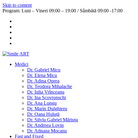
Skip to content
Program: Luni – Vineri 09:00 – 19:00 / Sâmbătă 09:00 -17:00
Medici
Dr. Gabriel Micu
Dr. Elena Micu
Dr. Adina Oprea
Dr. Teodora Mihalache
Dr. Iulia Vrînceanu
Dr. Ina Scovronschi
Dr. Ana Lungu
Dr. Marin Dulghieru
Dr. Oana Huluță
Dr. Silviu Gabriel Măriuța
Dr. Andreea Lovin
Dr. Adnana Mocanu
Fast and Fixed