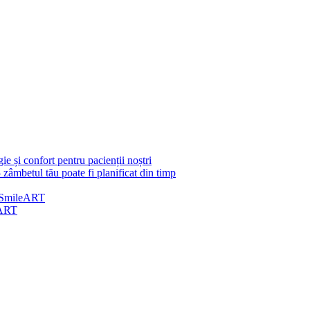
e și confort pentru pacienții noștri
 zâmbetul tău poate fi planificat din timp
 | SmileART
eART