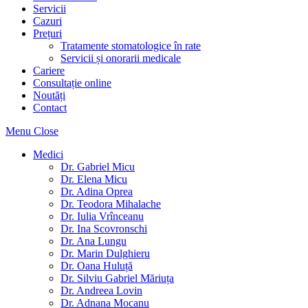
Servicii
Cazuri
Prețuri
Tratamente stomatologice în rate
Servicii și onorarii medicale
Cariere
Consultație online
Noutăți
Contact
Menu
Close
Medici
Dr. Gabriel Micu
Dr. Elena Micu
Dr. Adina Oprea
Dr. Teodora Mihalache
Dr. Iulia Vrînceanu
Dr. Ina Scovronschi
Dr. Ana Lungu
Dr. Marin Dulghieru
Dr. Oana Huluță
Dr. Silviu Gabriel Măriuța
Dr. Andreea Lovin
Dr. Adnana Mocanu