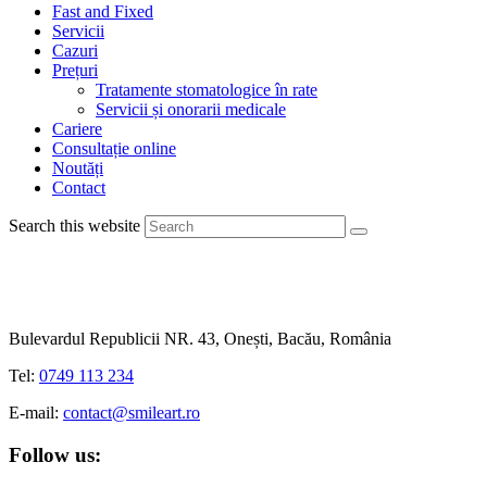
Fast and Fixed
Servicii
Cazuri
Prețuri
Tratamente stomatologice în rate
Servicii și onorarii medicale
Cariere
Consultație online
Noutăți
Contact
Search this website
Bulevardul Republicii NR. 43, Onești, Bacău, România
Tel:
0749 113 234
E-mail:
contact@smileart.ro
Follow us: