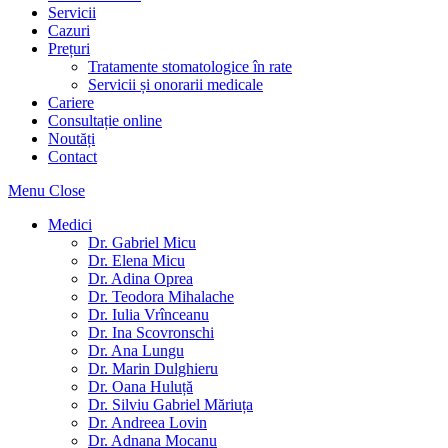
Servicii
Cazuri
Prețuri
Tratamente stomatologice în rate
Servicii și onorarii medicale
Cariere
Consultație online
Noutăți
Contact
Menu
Close
Medici
Dr. Gabriel Micu
Dr. Elena Micu
Dr. Adina Oprea
Dr. Teodora Mihalache
Dr. Iulia Vrînceanu
Dr. Ina Scovronschi
Dr. Ana Lungu
Dr. Marin Dulghieru
Dr. Oana Huluță
Dr. Silviu Gabriel Măriuța
Dr. Andreea Lovin
Dr. Adnana Mocanu