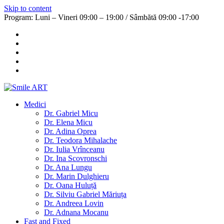
Skip to content
Program: Luni – Vineri 09:00 – 19:00 / Sâmbătă 09:00 -17:00
Medici
Dr. Gabriel Micu
Dr. Elena Micu
Dr. Adina Oprea
Dr. Teodora Mihalache
Dr. Iulia Vrînceanu
Dr. Ina Scovronschi
Dr. Ana Lungu
Dr. Marin Dulghieru
Dr. Oana Huluță
Dr. Silviu Gabriel Măriuța
Dr. Andreea Lovin
Dr. Adnana Mocanu
Fast and Fixed