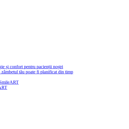
e și confort pentru pacienții noștri
 zâmbetul tău poate fi planificat din timp
 | SmileART
eART