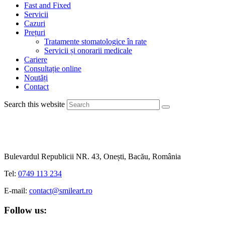
Fast and Fixed
Servicii
Cazuri
Prețuri
Tratamente stomatologice în rate
Servicii și onorarii medicale
Cariere
Consultație online
Noutăți
Contact
Search this website
Bulevardul Republicii NR. 43, Onești, Bacău, România
Tel:
0749 113 234
E-mail:
contact@smileart.ro
Follow us: