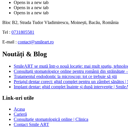
Opens in a new tab
Opens in a new tab
Opens in a new tab
Bloc B2, Strada Tudor Vladimirescu, Moinești, Bacău, România
Tel :
0731805581
E-mail :
contact@smileart.ro
Noutăți & Blog
SmileART se mută într-o nouă locație: mai mult spațiu, tehnologi
Consultații stomatologice online pentru românii din străinătate –
Tratamentul endodontic la microscop: tot ce trebuie să știi
Periajul dentar corect: ghid complet pentru un zâmbet sănătos
Implant dentar: ghid complet înainte și după intervenție | Smil
Link-uri utile
Acasa
Carieră
Consultație stomatologică online | Clinica
Contact Smile ART