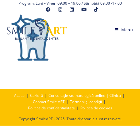
Skip
Program: Luni – Vineri 09:00 – 19:00 / Sâmbătă 09:00 -17:00
to
content
Menu
Acasa
Carieră
Consultație stomatologică online | Clinica
Contact Smile ART
Termeni și condiții
Politica de confidențialitate
Politica de cookies
Copyright SmileART - 2025. Toate drepturile sunt rezervate.