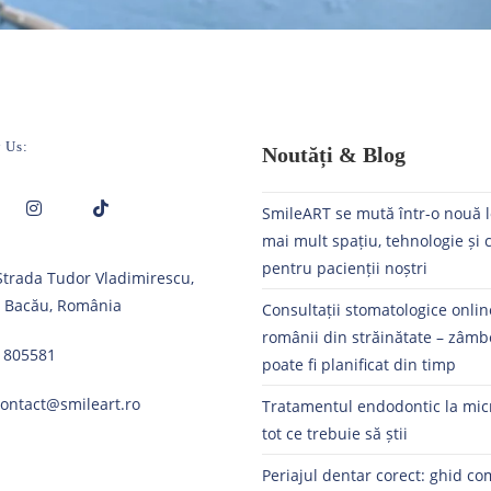
 Us:
Noutăți & Blog
SmileART se mută într-o nouă l
mai mult spațiu, tehnologie și 
Opens
Opens
pentru pacienții noștri
 Strada Tudor Vladimirescu,
in
in
, Bacău, România
a
a
Consultații stomatologice onli
new
new
românii din străinătate – zâmb
1805581
tab
tab
poate fi planificat din timp
contact@smileart.ro
Tratamentul endodontic la mic
tot ce trebuie să știi
Periajul dentar corect: ghid co