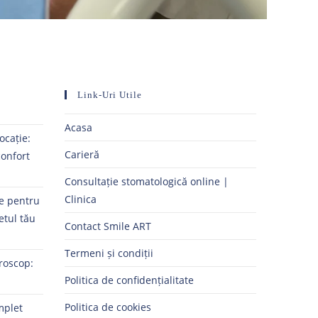
Link-Uri Utile
Acasa
ocație:
Carieră
confort
Consultație stomatologică online |
Clinica
ne pentru
etul tău
Contact Smile ART
Termeni și condiții
roscop:
Politica de confidențialitate
Politica de cookies
mplet