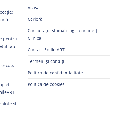
Acasa
ocație:
Carieră
confort
Consultație stomatologică online |
Clinica
ne pentru
etul tău
Contact Smile ART
Termeni și condiții
roscop:
Politica de confidențialitate
Politica de cookies
mplet
mileART
nainte și