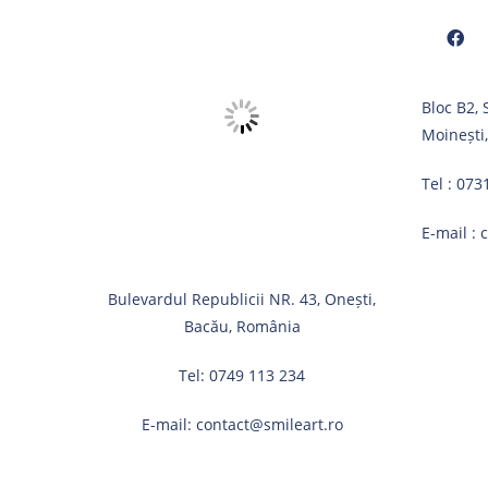
Opens
Bloc B2,
in
Moinești
a
new
Tel :
073
tab
E-mail :
Bulevardul Republicii NR. 43, Onești,
Bacău, România
Tel:
0749 113 234
E-mail:
contact@smileart.ro