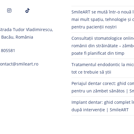
SmileART se mută într-o nouă l
mai mult spațiu, tehnologie și 
Opens
Opens
pentru pacienții noștri
 Strada Tudor Vladimirescu,
in
in
, Bacău, România
a
a
Consultații stomatologice onli
new
new
românii din străinătate – zâmb
1805581
tab
tab
poate fi planificat din timp
contact@smileart.ro
Tratamentul endodontic la mic
tot ce trebuie să știi
Periajul dentar corect: ghid co
pentru un zâmbet sănătos | S
Implant dentar: ghid complet î
după intervenție | SmileART