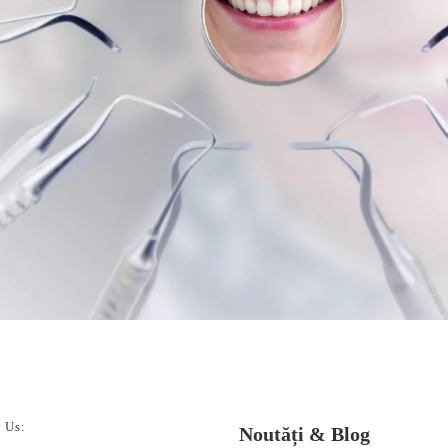
 Us:
Noutăți & Blog