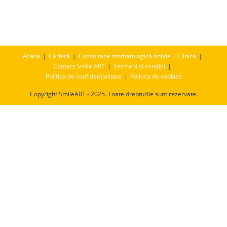
Acasa
Carieră
Consultație stomatologică online | Clinica
Contact Smile ART
Termeni și condiții
Politica de confidențialitate
Politica de cookies
Copyright SmileART - 2025. Toate drepturile sunt rezervate.