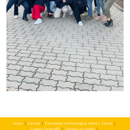
Acasa
Carieră
Consultație stomatologică online | Clinica
Contact Smile ART
Termeni și condiții