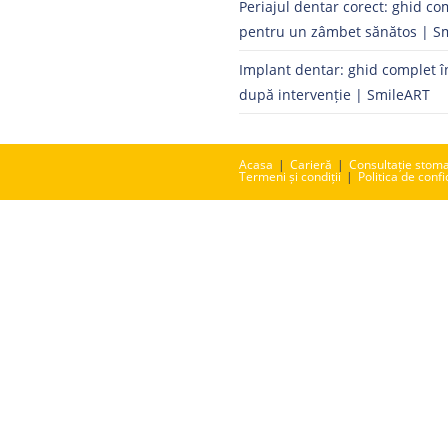
Periajul dentar corect: ghid co
pentru un zâmbet sănătos | S
Implant dentar: ghid complet î
după intervenție | SmileART
Acasa
Carieră
Consultație stoma
Termeni și condiții
Politica de confi