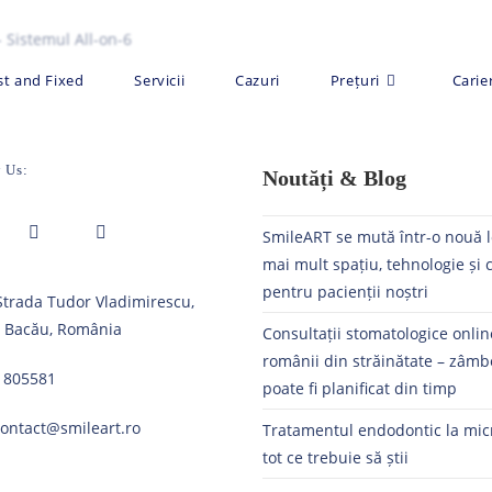
st and Fixed
Servicii
Cazuri
Prețuri
Carie
 Us:
Noutăți & Blog
SmileART se mută într-o nouă l
mai mult spațiu, tehnologie și 
Opens
Opens
pentru pacienții noștri
 Strada Tudor Vladimirescu,
in
in
, Bacău, România
a
a
Consultații stomatologice onli
new
new
românii din străinătate – zâmb
1805581
tab
tab
poate fi planificat din timp
contact@smileart.ro
Tratamentul endodontic la mic
tot ce trebuie să știi