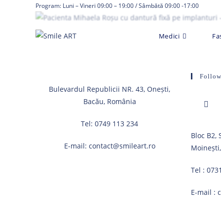
Skip
Program: Luni – Vineri 09:00 – 19:00 / Sâmbătă 09:00 -17:00
to
content
Medici
Fa
Follow
Bulevardul Republicii NR. 43, Onești,
Bacău, România
Tel:
0749 113 234
Opens
Bloc B2,
in
E-mail:
contact@smileart.ro
Moinești
a
new
Tel :
073
tab
E-mail :