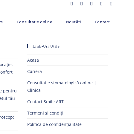
re
Consultație online
Noutăți
Contact
Link-Uri Utile
Acasa
ocație:
Carieră
confort
Consultație stomatologică online |
Clinica
ne pentru
etul tău
Contact Smile ART
Termeni și condiții
roscop:
Politica de confidențialitate