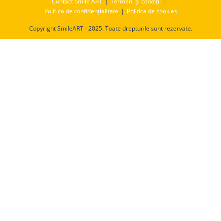
Contact Smile ART
Termeni și condiții
Politica de confidențialitate
Politica de cookies
Copyright SmileART - 2025. Toate drepturile sunt rezervate.