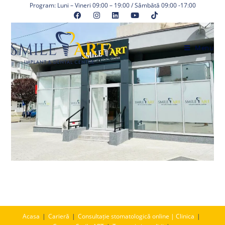
Skip
Program: Luni – Vineri 09:00 – 19:00 / Sâmbătă 09:00 -17:00
to
content
Menu
Acasa
Carieră
Consultație stomatologică online | Clinica