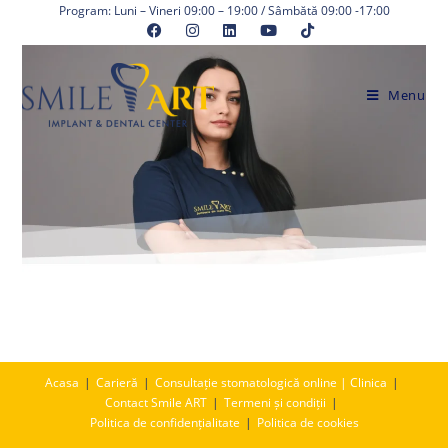
Skip
Program: Luni – Vineri 09:00 – 19:00 / Sâmbătă 09:00 -17:00
to
content
Menu
Acasa
Carieră
Consultație stomatologică online | Clinica
Contact Smile ART
Termeni și condiții
Politica de confidențialitate
Politica de cookies