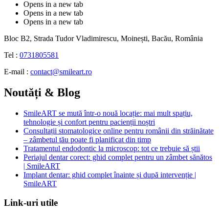
Opens in a new tab
Opens in a new tab
Opens in a new tab
Bloc B2, Strada Tudor Vladimirescu, Moinești, Bacău, România
Tel :
0731805581
E-mail :
contact@smileart.ro
Noutăți & Blog
SmileART se mută într-o nouă locație: mai mult spațiu,
tehnologie și confort pentru pacienții noștri
Consultații stomatologice online pentru românii din străinătate
– zâmbetul tău poate fi planificat din timp
Tratamentul endodontic la microscop: tot ce trebuie să știi
Periajul dentar corect: ghid complet pentru un zâmbet sănătos
| SmileART
Implant dentar: ghid complet înainte și după intervenție |
SmileART
Link-uri utile