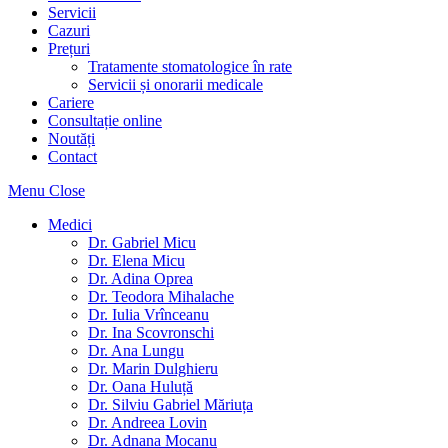
Servicii
Cazuri
Prețuri
Tratamente stomatologice în rate
Servicii și onorarii medicale
Cariere
Consultație online
Noutăți
Contact
Menu
Close
Medici
Dr. Gabriel Micu
Dr. Elena Micu
Dr. Adina Oprea
Dr. Teodora Mihalache
Dr. Iulia Vrînceanu
Dr. Ina Scovronschi
Dr. Ana Lungu
Dr. Marin Dulghieru
Dr. Oana Huluță
Dr. Silviu Gabriel Măriuța
Dr. Andreea Lovin
Dr. Adnana Mocanu