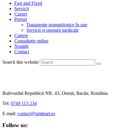
Fast and Fixed
Servicii
Cazuri
Prețuri
Tratamente stomatologice în rate
Servicii și onorarii medicale
Cariere
Consultație online
Noutăți
Contact
Search this website
Bulevardul Republicii NR. 43, Onești, Bacău, România
Tel:
0749 113 234
E-mail:
contact@smileart.ro
Follow us: