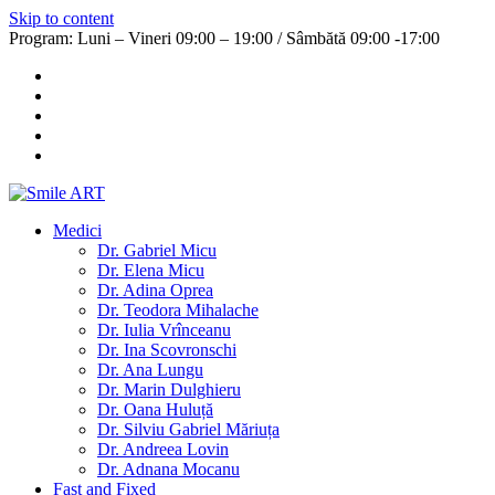
Skip to content
Program: Luni – Vineri 09:00 – 19:00 / Sâmbătă 09:00 -17:00
Medici
Dr. Gabriel Micu
Dr. Elena Micu
Dr. Adina Oprea
Dr. Teodora Mihalache
Dr. Iulia Vrînceanu
Dr. Ina Scovronschi
Dr. Ana Lungu
Dr. Marin Dulghieru
Dr. Oana Huluță
Dr. Silviu Gabriel Măriuța
Dr. Andreea Lovin
Dr. Adnana Mocanu
Fast and Fixed