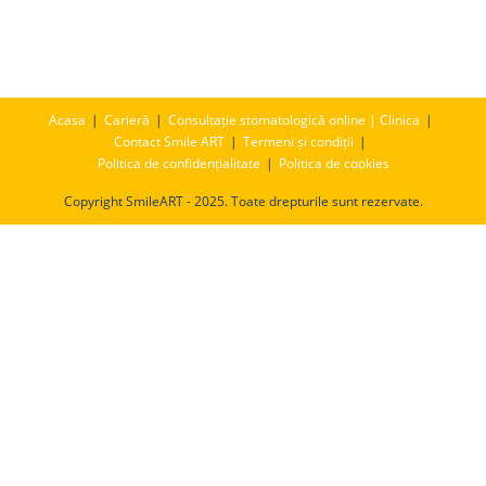
Acasa
Carieră
Consultație stomatologică online | Clinica
Contact Smile ART
Termeni și condiții
Politica de confidențialitate
Politica de cookies
Copyright SmileART - 2025. Toate drepturile sunt rezervate.