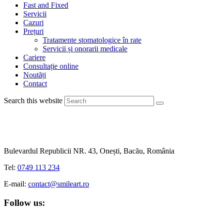
Fast and Fixed
Servicii
Cazuri
Prețuri
Tratamente stomatologice în rate
Servicii și onorarii medicale
Cariere
Consultație online
Noutăți
Contact
Search this website
Bulevardul Republicii NR. 43, Onești, Bacău, România
Tel:
0749 113 234
E-mail:
contact@smileart.ro
Follow us: