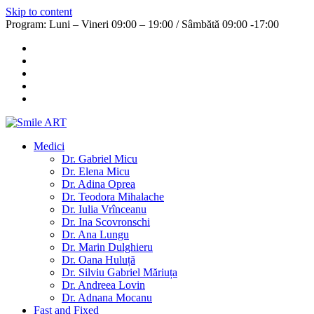
Skip to content
Program: Luni – Vineri 09:00 – 19:00 / Sâmbătă 09:00 -17:00
Medici
Dr. Gabriel Micu
Dr. Elena Micu
Dr. Adina Oprea
Dr. Teodora Mihalache
Dr. Iulia Vrînceanu
Dr. Ina Scovronschi
Dr. Ana Lungu
Dr. Marin Dulghieru
Dr. Oana Huluță
Dr. Silviu Gabriel Măriuța
Dr. Andreea Lovin
Dr. Adnana Mocanu
Fast and Fixed