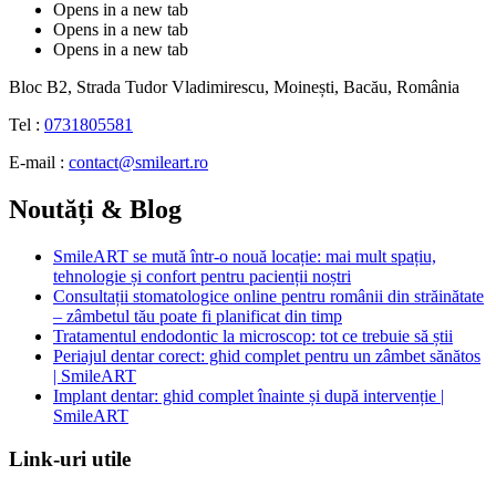
Opens in a new tab
Opens in a new tab
Opens in a new tab
Bloc B2, Strada Tudor Vladimirescu, Moinești, Bacău, România
Tel :
0731805581
E-mail :
contact@smileart.ro
Noutăți & Blog
SmileART se mută într-o nouă locație: mai mult spațiu,
tehnologie și confort pentru pacienții noștri
Consultații stomatologice online pentru românii din străinătate
– zâmbetul tău poate fi planificat din timp
Tratamentul endodontic la microscop: tot ce trebuie să știi
Periajul dentar corect: ghid complet pentru un zâmbet sănătos
| SmileART
Implant dentar: ghid complet înainte și după intervenție |
SmileART
Link-uri utile