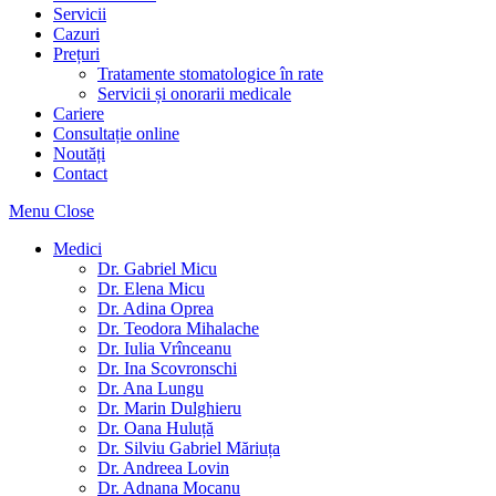
Servicii
Cazuri
Prețuri
Tratamente stomatologice în rate
Servicii și onorarii medicale
Cariere
Consultație online
Noutăți
Contact
Menu
Close
Medici
Dr. Gabriel Micu
Dr. Elena Micu
Dr. Adina Oprea
Dr. Teodora Mihalache
Dr. Iulia Vrînceanu
Dr. Ina Scovronschi
Dr. Ana Lungu
Dr. Marin Dulghieru
Dr. Oana Huluță
Dr. Silviu Gabriel Măriuța
Dr. Andreea Lovin
Dr. Adnana Mocanu