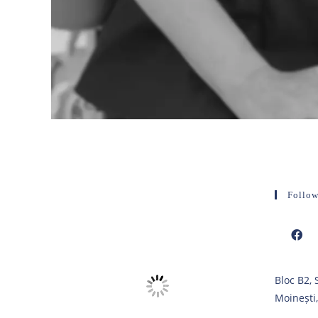
Follow
Opens
Bloc B2,
in
Moinești
a
new