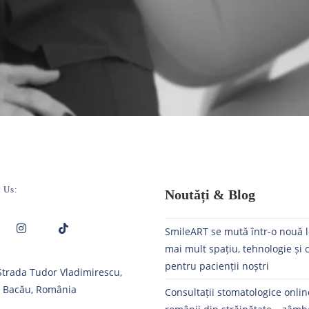
 Us:
Noutăți & Blog
SmileART se mută într-o nouă l
mai mult spațiu, tehnologie și 
Opens
Opens
pentru pacienții noștri
 Strada Tudor Vladimirescu,
in
in
, Bacău, România
a
a
Consultații stomatologice onli
new
new