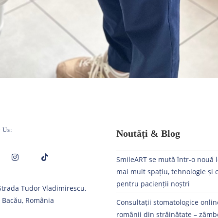
 Us:
Noutăți & Blog
SmileART se mută într-o nouă l
mai mult spațiu, tehnologie și 
Opens
Opens
pentru pacienții noștri
 Strada Tudor Vladimirescu,
in
in
, Bacău, România
a
a
Consultații stomatologice onli
new
new
românii din străinătate – zâmb