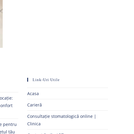
Link-Uri Utile
Acasa
ocație:
Carieră
confort
Consultație stomatologică online |
Clinica
ne pentru
etul tău