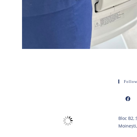
Follow
Opens
Bloc B2,
in
Moinești
a
new