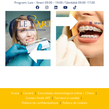
Skip
Program: Luni – Vineri 09:00 – 19:00 / Sâmbătă 09:00 -17:00
to
content
Menu
Acasa
Carieră
Consultație stomatologică online | Clinica
Contact Smile ART
Termeni și condiții
Politica de confidențialitate
Politica de cookies