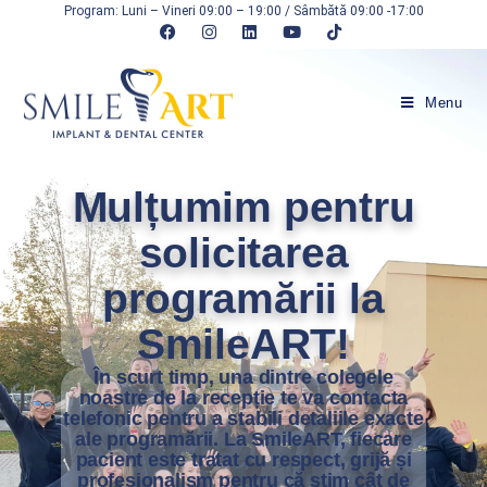
Program: Luni – Vineri 09:00 – 19:00 / Sâmbătă 09:00 -17:00
Menu
Mulțumim pentru
solicitarea
programării la
SmileART!
În scurt timp, una dintre colegele
noastre de la recepție te va contacta
telefonic pentru a stabili detaliile exacte
ale programării. La SmileART, fiecare
pacient este tratat cu respect, grijă și
profesionalism pentru că știm cât de