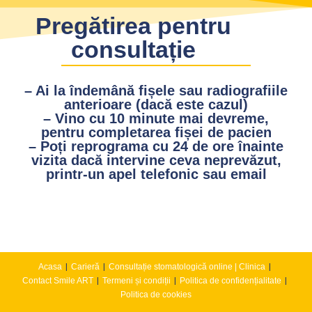
Pregătirea pentru
consultație
– Ai la îndemână fișele sau radiografiile
anterioare (dacă este cazul)
– Vino cu 10 minute mai devreme,
pentru completarea fișei de pacien
– Poți reprograma cu 24 de ore înainte
vizita dacă intervine ceva neprevăzut,
printr-un apel telefonic sau email
Acasa
Carieră
Consultație stomatologică online | Clinica
Contact Smile ART
Termeni și condiții
Politica de confidențialitate
Politica de cookies