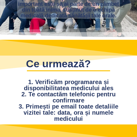
important este să ai parte de un zâmbet
din toată inima, susținut de o echipă
medicală dedicată sănătății tale orale.
Ce urmează?
1. Verificăm programarea și
disponibilitatea medicului ales
2. Te contactăm telefonic pentru
confirmare
3. Primești pe email toate detaliile
vizitei tale: data, ora și numele
medicului