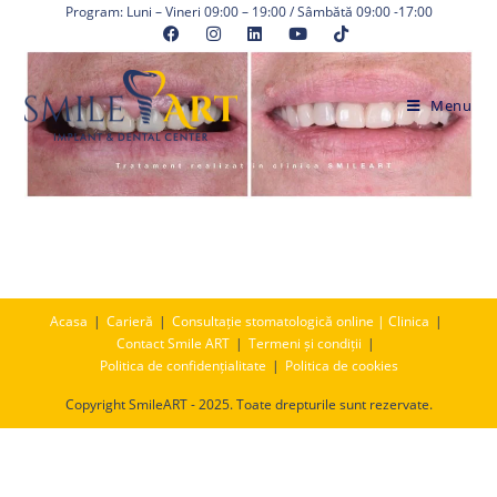
Skip
Program: Luni – Vineri 09:00 – 19:00 / Sâmbătă 09:00 -17:00
to
content
Menu
Acasa
Carieră
Consultație stomatologică online | Clinica
Contact Smile ART
Termeni și condiții
Politica de confidențialitate
Politica de cookies
Copyright SmileART - 2025. Toate drepturile sunt rezervate.