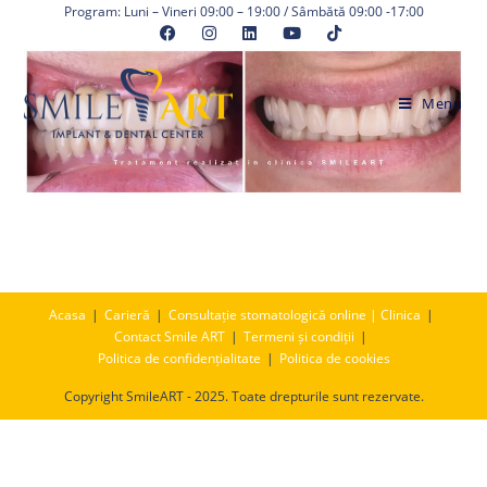
Skip
Program: Luni – Vineri 09:00 – 19:00 / Sâmbătă 09:00 -17:00
to
content
Menu
Acasa
Carieră
Consultație stomatologică online | Clinica
Contact Smile ART
Termeni și condiții
Politica de confidențialitate
Politica de cookies
Copyright SmileART - 2025. Toate drepturile sunt rezervate.