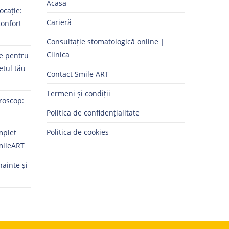
Acasa
ocație:
Carieră
confort
Consultație stomatologică online |
Clinica
ne pentru
etul tău
Contact Smile ART
Termeni și condiții
roscop:
Politica de confidențialitate
Politica de cookies
mplet
mileART
nainte și