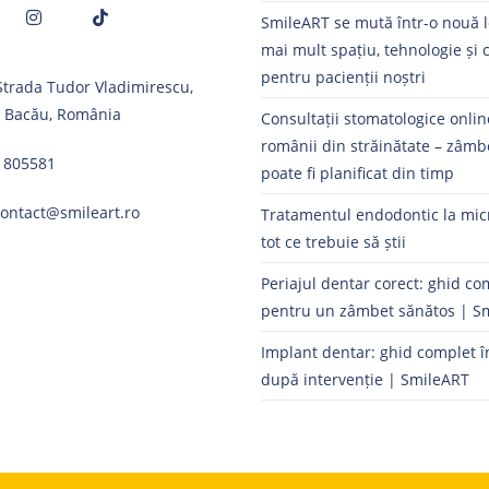
SmileART se mută într-o nouă l
mai mult spațiu, tehnologie și 
Opens
Opens
pentru pacienții noștri
 Strada Tudor Vladimirescu,
in
in
, Bacău, România
a
a
Consultații stomatologice onli
new
new
românii din străinătate – zâmb
1805581
tab
tab
poate fi planificat din timp
contact@smileart.ro
Tratamentul endodontic la mic
tot ce trebuie să știi
Periajul dentar corect: ghid co
pentru un zâmbet sănătos | S
Implant dentar: ghid complet î
după intervenție | SmileART