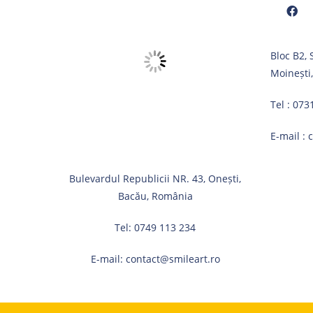
Opens
Bloc B2,
in
Moinești
a
new
Tel :
073
tab
E-mail :
Bulevardul Republicii NR. 43, Onești,
Bacău, România
Tel:
0749 113 234
E-mail:
contact@smileart.ro