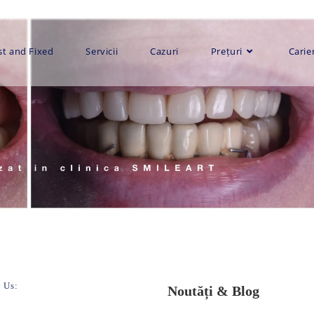
st and Fixed
Servicii
Cazuri
Prețuri
Carie
 Us:
Noutăți & Blog