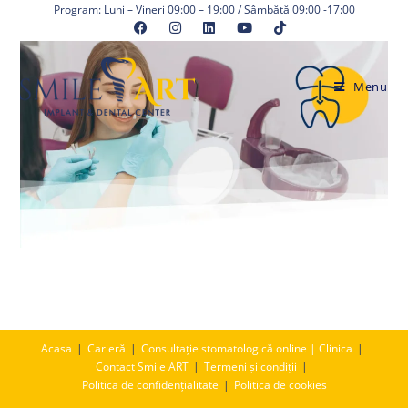
Skip
Program: Luni – Vineri 09:00 – 19:00 / Sâmbătă 09:00 -17:00
to
content
Menu
Acasa
Carieră
Consultație stomatologică online | Clinica
Contact Smile ART
Termeni și condiții
Politica de confidențialitate
Politica de cookies