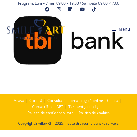
Skip
Program: Luni – Vineri 09:00 – 19:00 / Sâmbătă 09:00 -17:00
to
content
Menu
Acasa
Carieră
Consultație stomatologică online | Clinica
Contact Smile ART
Termeni și condiții
Politica de confidențialitate
Politica de cookies
Copyright SmileART - 2025. Toate drepturile sunt rezervate.