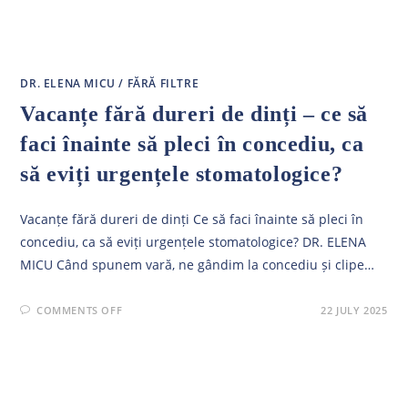
DR. ELENA MICU
/
FĂRĂ FILTRE
Vacanțe fără dureri de dinți – ce să
faci înainte să pleci în concediu, ca
să eviți urgențele stomatologice?
Vacanțe fără dureri de dinți Ce să faci înainte să pleci în
concediu, ca să eviți urgențele stomatologice? DR. ELENA
MICU Când spunem vară, ne gândim la concediu și clipe…
ON
COMMENTS OFF
22 JULY 2025
VACANȚE
FĂRĂ
DURERI
DE
DINȚI
–
CE
SĂ