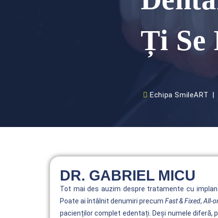
Ți Se 
Echipa SmileART
DR. GABRIEL MICU
Tot mai des auzim despre tratamente cu implanturi 
Poate ai întâlnit denumiri precum
Fast & Fixed
,
All-o
pacienților complet edentați. Deși numele diferă, pr