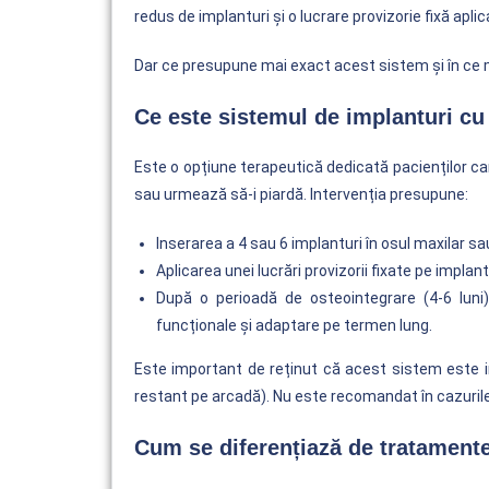
redus de implanturi și o lucrare provizorie fixă apli
Dar ce presupune mai exact acest sistem și în ce 
Ce este sistemul de implanturi cu d
Este o opțiune terapeutică dedicată pacienților care
sau urmează să-i piardă. Intervenția presupune:
Inserarea a 4 sau 6 implanturi în osul maxilar s
Aplicarea unei lucrări provizorii fixate pe implan
După o perioadă de osteointegrare (4-6 luni),
funcționale și adaptare pe termen lung.
Este important de reținut că acest sistem este in
restant pe arcadă). Nu este recomandat în cazurile 
Cum se diferențiază de tratamente