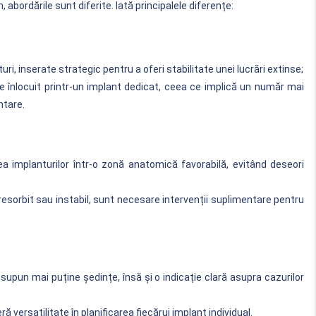
 abordările sunt diferite. Iată principalele diferențe:
ri, inserate strategic pentru a oferi stabilitate unei lucrări extinse;
te înlocuit printr-un implant dedicat, ceea ce implică un număr mai
ntare.
 implanturilor într-o zonă anatomică favorabilă, evitând deseori
esorbit sau instabil, sunt necesare intervenții suplimentare pentru
supun mai puține ședințe, însă și o indicație clară asupra cazurilor
 versatilitate în planificarea fiecărui implant individual.