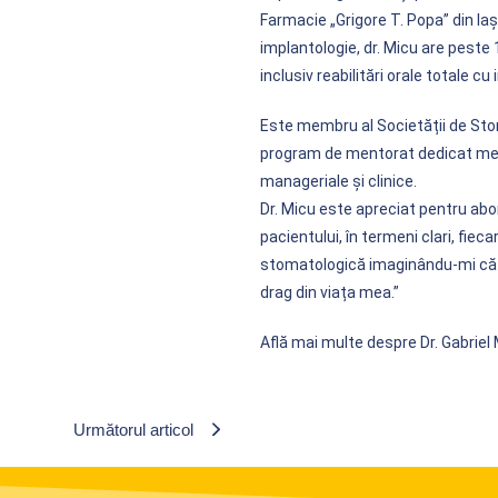
Farmacie „Grigore T. Popa” din Iași
implantologie, dr. Micu are peste 
inclusiv reabilitări orale totale cu
Este membru al Societății de Sto
program de mentorat dedicat medic
manageriale și clinice.
Dr. Micu este apreciat pentru abo
pacientului, în termeni clari, fie
stomatologică imaginându-mi că 
drag din viața mea.”
Află mai multe despre Dr. Gabriel
Următorul articol