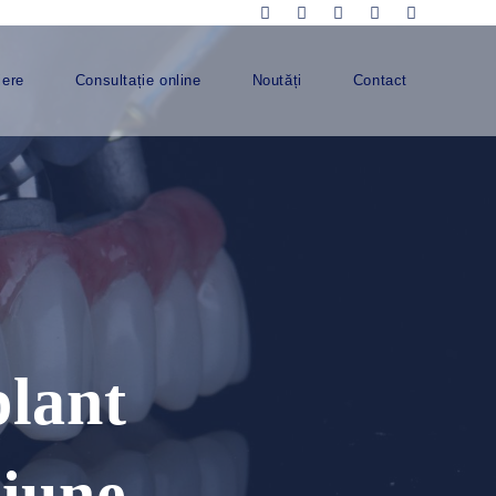
iere
Consultație online
Noutăți
Contact
plant
țiune