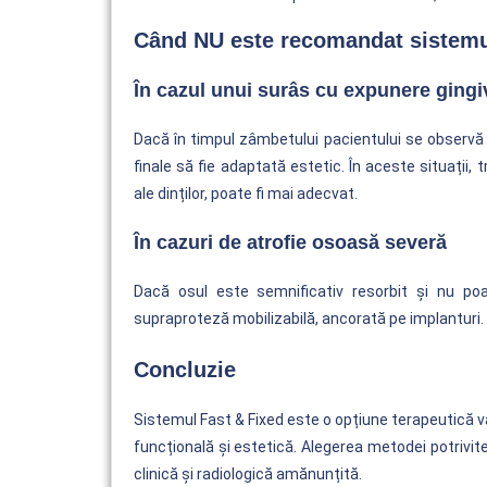
Când NU este recomandat sistemu
În cazul unui surâs cu expunere gingi
Dacă în timpul zâmbetului pacientului se observă 
finale să fie adaptată estetic. În aceste situații, 
ale dinților, poate fi mai adecvat.
În cazuri de atrofie osoasă severă
Dacă osul este semnificativ resorbit și nu po
supraproteză mobilizabilă, ancorată pe implanturi.
Concluzie
Sistemul Fast & Fixed este o opțiune terapeutică va
funcțională și estetică. Alegerea metodei potrivit
clinică și radiologică amănunțită.