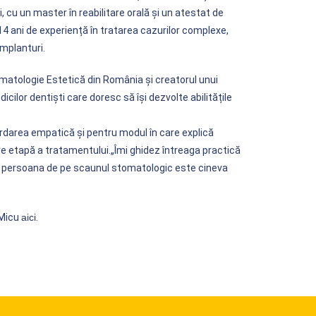
, cu un master în reabilitare orală și un atestat de
14 ani de experiență în tratarea cazurilor complexe,
 implanturi.
matologie Estetică din România și creatorul unui
ilor dentiști care doresc să își dezvolte abilitățile
rdarea empatică și pentru modul în care explică
care etapă a tratamentului.„Îmi ghidez întreaga practică
persoana de pe scaunul stomatologic este cineva
 Micu
aici
.