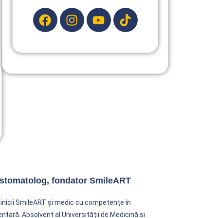
c stomatolog, fondator SmileART
clinicii SmileART și medic cu competențe în
entară. Absolvent al Universității de Medicină și