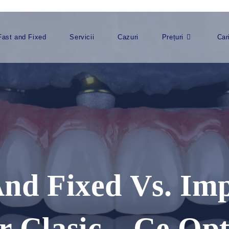
Fast and Fixed
Servicii
Cazuri
Prețuri
Car
And Fixed Vs. Im
r Clasic – Ce Op