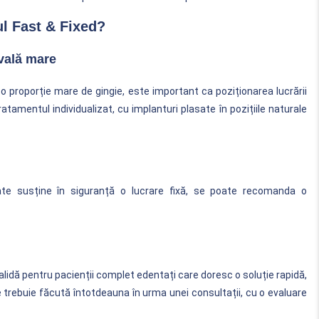
l Fast & Fixed?
vală mare
o proporție mare de gingie, este important ca poziționarea lucrării
tratamentul individualizat, cu implanturi plasate în pozițiile naturale
ate susține în siguranță o lucrare fixă, se poate recomanda o
lidă pentru pacienții complet edentați care doresc o soluție rapidă,
e trebuie făcută întotdeauna în urma unei consultații, cu o evaluare