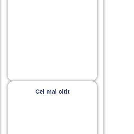
DR. ELENA MICU
,
TRATAMENTE
Retracția gingivală: cauze,
simptome și tratamente moderne |
SmileART
30 March 2026
Cel mai citit