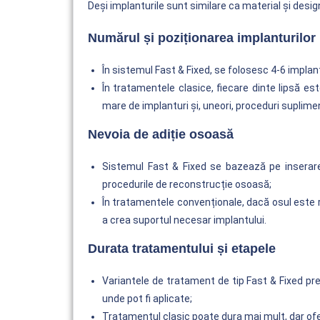
Deși implanturile sunt similare ca material și design,
Numărul și poziționarea implanturilor
În sistemul Fast & Fixed, se folosesc 4-6 implantu
În tratamentele clasice, fiecare dinte lipsă es
mare de implanturi și, uneori, proceduri suplime
Nevoia de adiție osoasă
Sistemul Fast & Fixed se bazează pe inserarea
procedurile de reconstrucție osoasă;
În tratamentele convenționale, dacă osul este r
a crea suportul necesar implantului.
Durata tratamentului și etapele
Variantele de tratament de tip Fast & Fixed pre
unde pot fi aplicate;
Tratamentul clasic poate dura mai mult, dar oferă