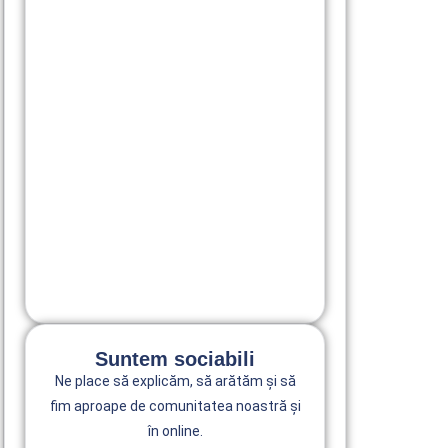
DR. GABRIEL MICU
,
TRATAMENTE
Caz de Reabilitare orală completă
All-on-X | Parodontoză avansată |
SmileART
10 February 2026
Suntem sociabili
Ne place să explicăm, să arătăm și să
fim aproape de comunitatea noastră și
în online.