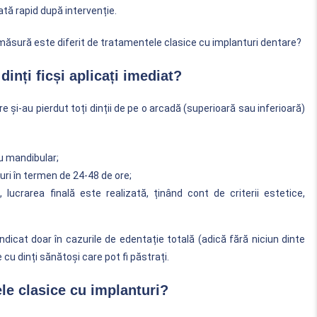
cată rapid după intervenție.
măsură este diferit de tratamentele clasice cu implanturi dentare?
inți ficși aplicați imediat?
 și-au pierdut toți dinții de pe o arcadă (superioară sau inferioară)
au mandibular;
turi în termen de 24-48 de ore;
 lucrarea finală este realizată, ținând cont de criterii estetice,
dicat doar în cazurile de edentație totală (adică fără niciun dinte
cu dinți sănătoși care pot fi păstrați.
le clasice cu implanturi?