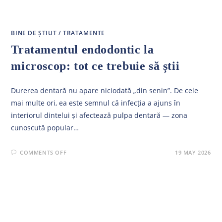
BINE DE ȘTIUT
/
TRATAMENTE
Tratamentul endodontic la
microscop: tot ce trebuie să știi
Durerea dentară nu apare niciodată „din senin”. De cele
mai multe ori, ea este semnul că infecția a ajuns în
interiorul dintelui și afectează pulpa dentară — zona
cunoscută popular…
ON
COMMENTS OFF
19 MAY 2026
TRATAMENTUL
ENDODONTIC
LA
MICROSCOP:
TOT
CE
TREBUIE
SĂ
ȘTII