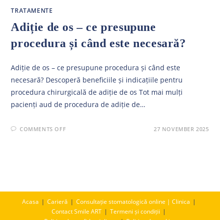
TRATAMENTE
Adiție de os – ce presupune
procedura și când este necesară?
Adiție de os – ce presupune procedura și când este
necesară? Descoperă beneficiile și indicațiile pentru
procedura chirurgicală de adiție de os Tot mai mulți
pacienți aud de procedura de adiție de…
ON
COMMENTS OFF
27 NOVEMBER 2025
ADIȚIE
DE
OS
–
CE
PRESUPUNE
PROCEDURA
ȘI
CÂND
ESTE
NECESARĂ?
Acasa
Carieră
Consultație stomatologică online | Clinica
Contact Smile ART
Termeni și condiții