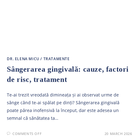
DR. ELENA MICU
/
TRATAMENTE
Sângerarea gingivală: cauze, factori
de risc, tratament
Te-ai trezit vreodată dimineața și ai observat urme de
sânge când te-ai spălat pe dinți? Sângerarea gingivală
poate părea inofensivă la început, dar este adesea un
semnal că sănătatea ta…
ON
COMMENTS OFF
20 MARCH 2026
SÂNGERAREA