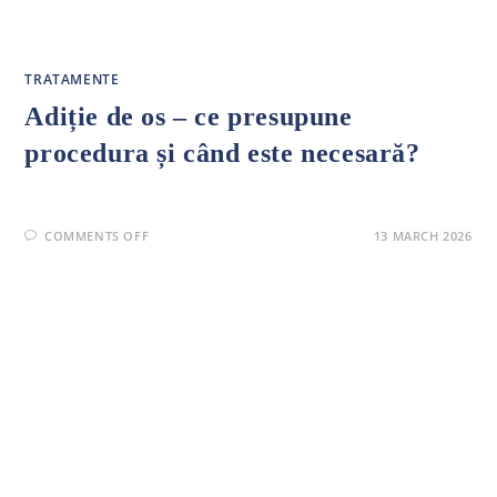
GINGIVALĂ:
CAUZE,
FACTORI
DE
RISC,
TRATAMENTE
TRATAMENT
Adiție de os – ce presupune
procedura și când este necesară?
ON
COMMENTS OFF
13 MARCH 2026
ADIȚIE
DE
OS
–
CE
PRESUPUNE
PROCEDURA
ȘI
CÂND
ESTE
NECESARĂ?