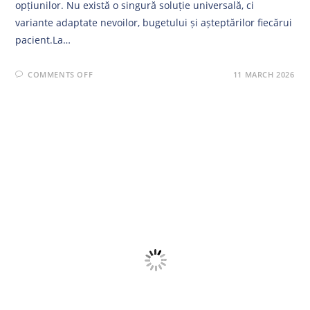
opțiunilor. Nu există o singură soluție universală, ci
variante adaptate nevoilor, bugetului și așteptărilor fiecărui
pacient.La…
ON
COMMENTS OFF
11 MARCH 2026
CE
ESTE
DEVIZUL
ESTIMATIV
STOMATOLOGIC
ȘI
DE
CE
ESTE
ATÂT
DE
IMPORTANT?