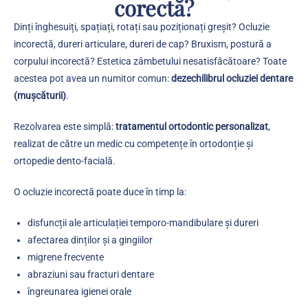
corectă?
Dinți înghesuiți, spațiați, rotați sau poziționați greșit? Ocluzie
incorectă, dureri articulare, dureri de cap? Bruxism, postură a
corpului incorectă? Estetica zâmbetului nesatisfăcătoare? Toate
acestea pot avea un numitor comun:
dezechilibrul ocluziei dentare
(mușcăturii)
.
Rezolvarea este simplă:
tratamentul ortodontic personalizat
,
realizat de către un medic cu competențe în ortodonție și
ortopedie dento-facială.
O ocluzie incorectă poate duce în timp la:
disfuncții ale articulației temporo-mandibulare și dureri
afectarea dinților și a gingiilor
migrene frecvente
abraziuni sau fracturi dentare
îngreunarea igienei orale