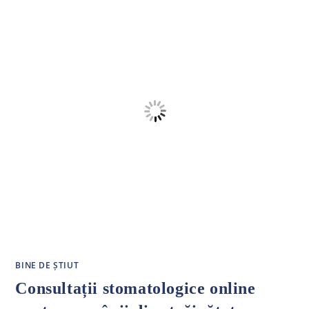
MULT
SPAȚIU,
TEHNOLOGIE
ȘI
CONFORT
PENTRU
PACIENȚII
NOȘTRI
BINE DE ȘTIUT
Consultații stomatologice online