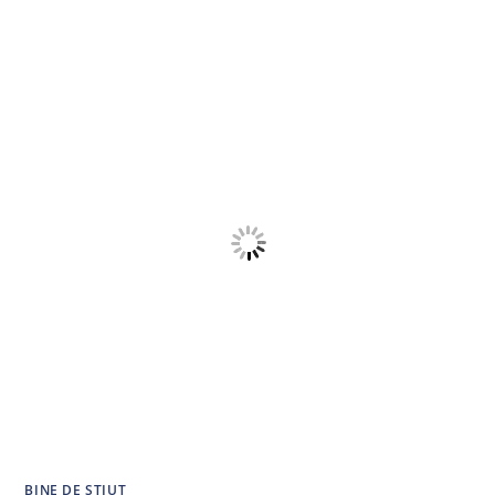
GHID
COMPLET
PENTRU
UN
ZÂMBET
SĂNĂTOS
|
SMILEART
BINE DE ȘTIUT