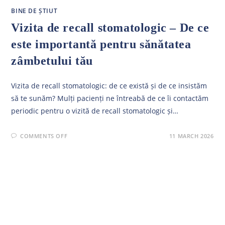
BINE DE ȘTIUT
Vizita de recall stomatologic – De ce
este importantă pentru sănătatea
zâmbetului tău
Vizita de recall stomatologic: de ce există și de ce insistăm
să te sunăm? Mulți pacienți ne întreabă de ce îi contactăm
periodic pentru o vizită de recall stomatologic și…
ON
COMMENTS OFF
11 MARCH 2026
VIZITA
DE
RECALL
STOMATOLOGIC
–
DE
CE
ESTE
IMPORTANTĂ
PENTRU
SĂNĂTATEA
ZÂMBETULUI
TĂU