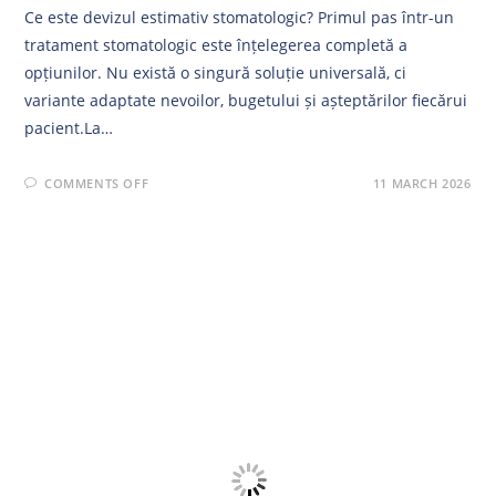
Ce este devizul estimativ stomatologic? Primul pas într-un
tratament stomatologic este înțelegerea completă a
opțiunilor. Nu există o singură soluție universală, ci
variante adaptate nevoilor, bugetului și așteptărilor fiecărui
pacient.La…
ON
COMMENTS OFF
11 MARCH 2026
CE
ESTE
DEVIZUL
ESTIMATIV
STOMATOLOGIC
ȘI
DE
CE
ESTE
ATÂT
DE
IMPORTANT?