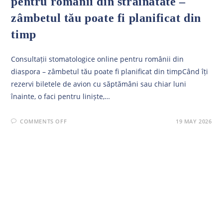
pentru românii din străinătate –
zâmbetul tău poate fi planificat din
timp
Consultații stomatologice online pentru românii din
diaspora – zâmbetul tău poate fi planificat din timpCând îți
rezervi biletele de avion cu săptămâni sau chiar luni
înainte, o faci pentru liniște,…
ON
COMMENTS OFF
19 MAY 2026
CONSULTAȚII
STOMATOLOGICE
ONLINE
PENTRU
ROMÂNII
DIN
STRĂINĂTATE
–
ZÂMBETUL
TĂU
POATE
FI
PLANIFICAT
DIN
TIMP