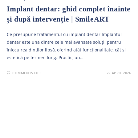
Implant dentar: ghid complet înainte
și după intervenție | SmileART
Ce presupune tratamentul cu implant dentar Implantul
dentar este una dintre cele mai avansate soluții pentru
înlocuirea dinților lipsă, oferind atât funcționalitate, cât și
estetică pe termen lung. Practic, un…
ON
COMMENTS OFF
22 APRIL 2026
IMPLANT
DENTAR:
GHID
COMPLET
ÎNAINTE
ȘI
DUPĂ
INTERVENȚIE
|
SMILEART