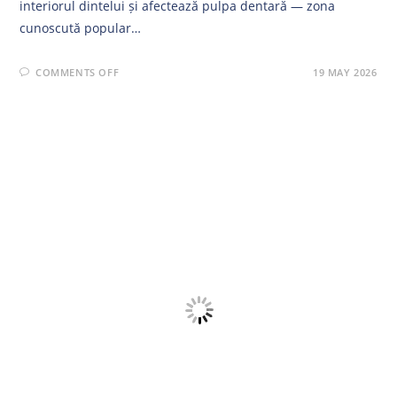
interiorul dintelui și afectează pulpa dentară — zona
cunoscută popular…
ON
COMMENTS OFF
19 MAY 2026
TRATAMENTUL
ENDODONTIC
LA
MICROSCOP:
TOT
CE
TREBUIE
SĂ
ȘTII