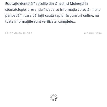
Educație dentară în școlile din Onești și Moinești În
stomatologie, prevenția începe cu informația corectă. Într-o
perioadă în care părinții caută rapid răspunsuri online, nu
toate informațiile sunt verificate, complete…
ON
COMMENTS OFF
6 APRIL 2026
PREVENȚIA
DENTARĂ
ÎNCEPE
ÎN
ȘCOALĂ
–
ROLUL
EDUCAȚIEI
ȘI
AL
MEDICULUI
STOMATOLOG
PENTRU
COPII
ÎN
ONEȘTI
ȘI
MOINEȘTI