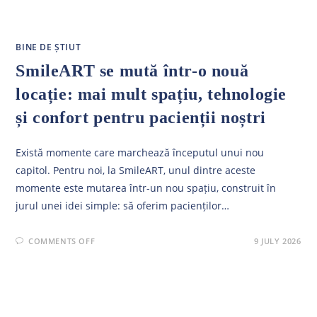
BINE DE ȘTIUT
SmileART se mută într-o nouă
locație: mai mult spațiu, tehnologie
și confort pentru pacienții noștri
Există momente care marchează începutul unui nou
capitol. Pentru noi, la SmileART, unul dintre aceste
momente este mutarea într-un nou spațiu, construit în
jurul unei idei simple: să oferim pacienților…
ON
COMMENTS OFF
9 JULY 2026
SMILEART
SE
MUTĂ
ÎNTR-
O
NOUĂ
LOCAȚIE:
MAI