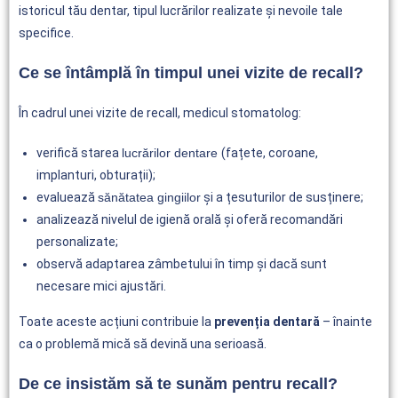
istoricul tău dentar, tipul lucrărilor realizate și nevoile tale
specifice.
Ce se întâmplă în timpul unei vizite de recall?
În cadrul unei vizite de recall, medicul stomatolog:
verifică starea
lucrărilor dentare
(fațete, coroane,
implanturi, obturații);
evaluează
sănătatea gingiilor
și a țesuturilor de susținere;
analizează nivelul de igienă orală și oferă recomandări
personalizate;
observă adaptarea zâmbetului în timp și dacă sunt
necesare mici ajustări.
Toate aceste acțiuni contribuie la
prevenția dentară
– înainte
ca o problemă mică să devină una serioasă.
De ce insistăm să te sunăm pentru recall?