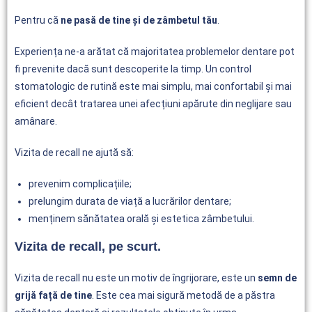
Pentru că
ne pasă de tine și de zâmbetul tău
.
Experiența ne-a arătat că majoritatea problemelor dentare pot
fi prevenite dacă sunt descoperite la timp. Un control
stomatologic de rutină este mai simplu, mai confortabil și mai
eficient decât tratarea unei afecțiuni apărute din neglijare sau
amânare.
Vizita de recall ne ajută să:
prevenim complicațiile;
prelungim durata de viață a lucrărilor dentare;
menținem sănătatea orală și estetica zâmbetului.
Vizita de recall, pe scurt.
Vizita de recall nu este un motiv de îngrijorare, este un
semn de
grijă față de tine
. Este cea mai sigură metodă de a păstra