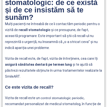
stomatologic: de ce există
și de ce insistăm să te
sunăm?
Mulți pacienți ne întreabă de ce îi contactăm periodic pentru o
vizită de
recall stomatologic
și ce presupune, de fapt,
această programare. Este important să știi că recall-ul nu
reprezintă o urgență, nu înseamnă că „s-a stricat ceva” și nu
indică apariția unei probleme.
Vizita de recall este, de fapt, vizita de întreținere, cea care îți
asigură sănătatea dentară pe termen lung
și te ajută să
păstrezi rezultatele obținute în urma tratamentelor realizate la
SmileART.
Ce este vizita de recall?
Vizita de recall este un
control stomatologic periodic
,
recomandat personalizat de medicul stomatolog, în funcție de