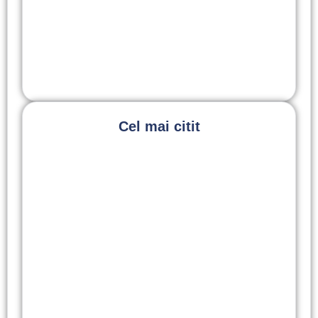
DR. ELENA MICU
,
TRATAMENTE
Retracția gingivală: cauze, simptome și
tratamente moderne | SmileART
30 March 2026
Cel mai citit