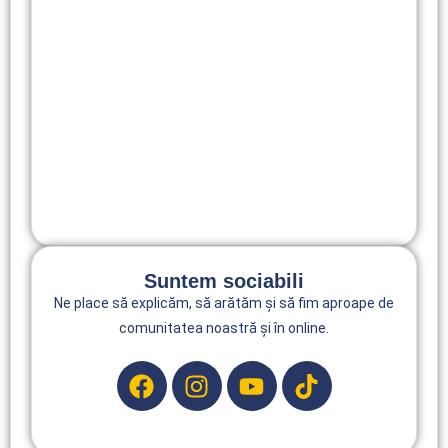
DR. GABRIEL MICU
,
TRATAMENTE
Caz de Reabilitare orală completă All-on-X |
Parodontoză avansată | SmileART
10 February 2026
Suntem sociabili
Ne place să explicăm, să arătăm și să fim aproape de
comunitatea noastră și în online.